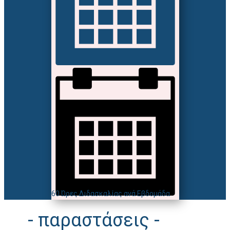
60 Ώρες Διδασκαλίας ανά Εβδομάδα
- παραστάσεις -