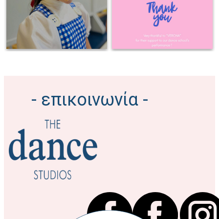
kindness, and joy you brought to
@verona.shoes #thedancestudios
stage that really matters ! So
#sponsorships
proud of you ! Keep shining and
#danceperformance💃🏻💫⭐️
keep dreaming !
#the_dance_studios #dancelife
#dancer #ballet #balletdancer
- επικοινωνία -