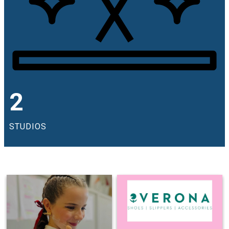
2
STUDIOS
0
99
Thank you little girl for performing
0
28
with grace, confidence, and heart !
Your talent speaks for itself, but
Grateful for supporting our dance
it’s your professionalism,
performance on June 2026 🌸