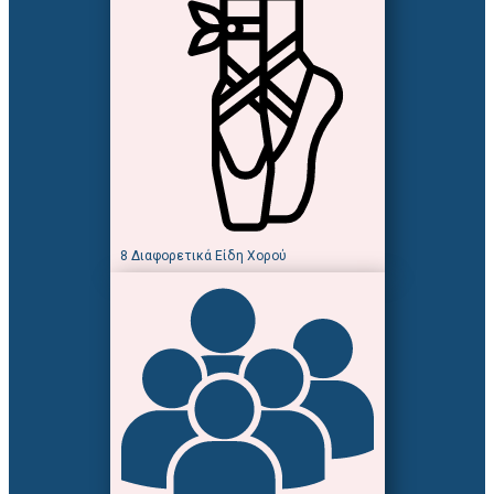
8 Διαφορετικά Είδη Χορού